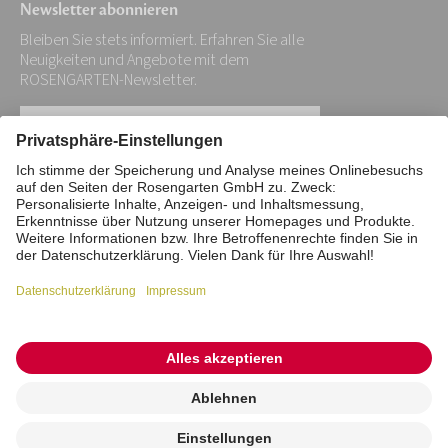
Newsletter abonnieren
Bleiben Sie stets informiert. Erfahren Sie alle
Neuigkeiten und Angebote mit dem
ROSENGARTEN-Newsletter.
Ihre
E-
Mail-
Impressum
Datenschutz
Stiftung
Adresse:
Interne Meldestelle
Zahlungsmittel
*
Vertrag widerrufen
Barrierefreiheitserklärung
Cookie/Tracking-Einstellungen
© 2026 ROSENGARTEN-Tierbestattung