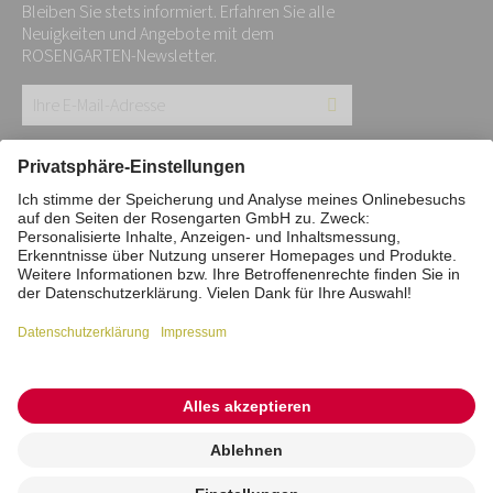
Bleiben Sie stets informiert. Erfahren Sie alle
Neuigkeiten und Angebote mit dem
ROSENGARTEN-Newsletter.
Ihre
E-
Mail-
Impressum
Datenschutz
Stiftung
Adresse:
Interne Meldestelle
Zahlungsmittel
*
Vertrag widerrufen
Barrierefreiheitserklärung
Cookie/Tracking-Einstellungen
© 2026 ROSENGARTEN-Tierbestattung