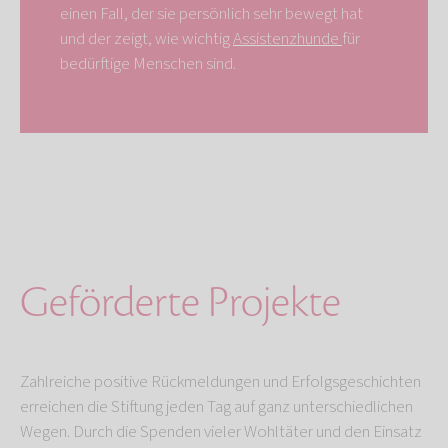
einen Fall, der sie persönlich sehr bewegt hat
und der zeigt, wie wichtig
Assistenzhunde
für
bedürftige Menschen sind.
Geförderte Projekte
Zahlreiche positive Rückmeldungen und Erfolgsgeschichten
erreichen die Stiftung jeden Tag auf ganz unterschiedlichen
Wegen. Durch die Spenden vieler Wohltäter und den Einsatz