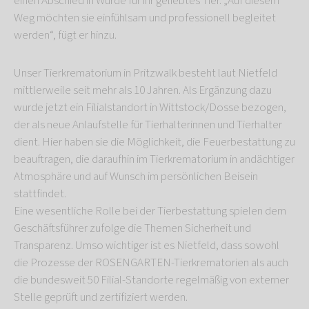
einen Abschied in Würde für ihr geliebtes Tier. „Auf diesem
Weg möchten sie einfühlsam und professionell begleitet
werden“, fügt er hinzu.
Unser Tierkrematorium in Pritzwalk besteht laut Nietfeld
mittlerweile seit mehr als 10 Jahren. Als Ergänzung dazu
wurde jetzt ein Filialstandort in Wittstock/Dosse bezogen,
der als neue Anlaufstelle für Tierhalterinnen und Tierhalter
dient. Hier haben sie die Möglichkeit, die Feuerbestattung zu
beauftragen, die daraufhin im Tierkrematorium in andächtiger
Atmosphäre und auf Wunsch im persönlichen Beisein
stattfindet.
Eine wesentliche Rolle bei der Tierbestattung spielen dem
Geschäftsführer zufolge die Themen Sicherheit und
Transparenz. Umso wichtiger ist es Nietfeld, dass sowohl
die Prozesse der ROSENGARTEN-Tierkrematorien als auch
die bundesweit 50 Filial-Standorte regelmäßig von externer
Stelle geprüft und zertifiziert werden.