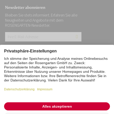
Newsletter abonnieren
Bleiben Sie stets informiert. Erfahren Sie alle
Neuigkeiten und Angebote mit dem
ROSENGARTEN-Newsletter.
Ihre
E-
Mail-
Impressum
Datenschutz
Stiftung
Adresse:
Interne Meldestelle
Zahlungsmittel
*
Vertrag widerrufen
Barrierefreiheitserklärung
Cookie/Tracking-Einstellungen